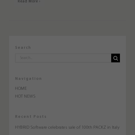
Read More ›
Y
Search
Search
for:
Navigation
HOME
HOT NEWS
Recent Posts
HYBRID Software celebrates sale of 100th PACKZ in Italy