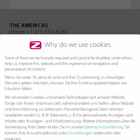
THE AMERICAS
phone +1 215-550-6243
DACH/CEE
Why do we use cookies
phone +49 761 70 776 700
Northern Europe/ROW
Some of them are technically required and cannot be disabled, while others
help us improve this website and the experience of navigation and
phone +32 9 329 57 53
presentation of content.
Full Contact Information
Wenn Sie unter 16 Jahre alt sind und Ihre Zustimmung zu freiwilligen
Diensten geben möchten, müssen Sie Ihre Erziehungsberechtigten um
Erlaubnis bitten.
Wir verwenden Cookies und andere Technologien auf unserer Website.
FEATURES
Einige von ihnen sind essenziell, während andere uns helfen, diese Website
HYBRID PULSE
und Ihre Erfahrung zu verbessern.
Personenbezogene Daten können
verarbeitet werden (z. B. IP-Adressen), z. B. für personalisierte Anzeigen und
REFERENCES
Inhalte oder Anzeigen- und Inhaltsmessung.
Weitere Informationen über die
COMPANY
Verwendung Ihrer Daten finden Sie in unserer
Datenschutzerklärung
.
Sie
können Ihre Auswahl jederzeit unter
Einstellungen
widerrufen oder
VISIT HYBRID SOFTWARE
anpassen.