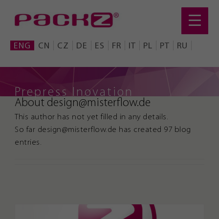
Skip
to
content
ENG
CN
CZ
DE
ES
FR
IT
PL
PT
RU
Prepress Inovation
About
design@misterflow.de
This author has not yet filled in any details.
So far design@misterflow.de has created 97 blog
entries.